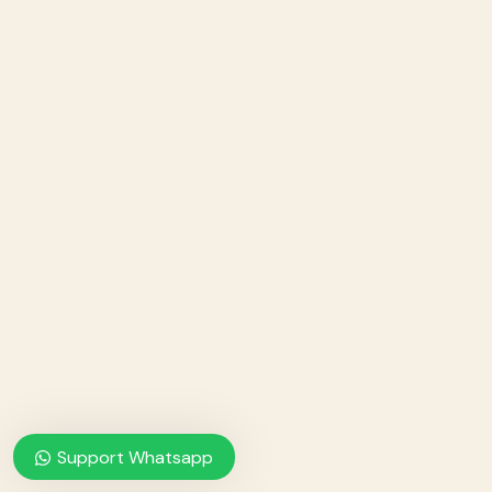
Support Whatsapp