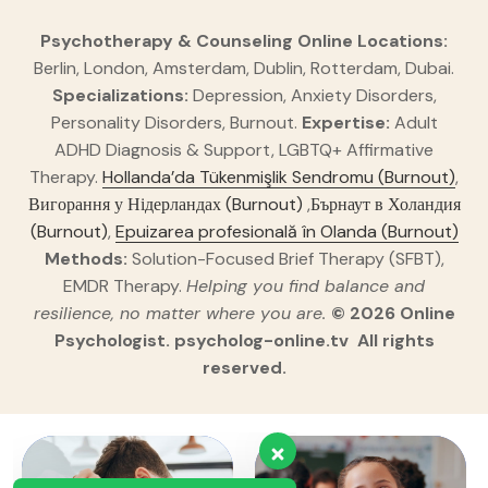
Psychotherapy & Counseling Online
Locations:
Berlin, London, Amsterdam, Dublin, Rotterdam, Dubai.
Specializations:
Depression, Anxiety Disorders,
Personality Disorders, Burnout.
Expertise:
Adult
ADHD Diagnosis & Support, LGBTQ+ Affirmative
Therapy.
Hollanda’da Tükenmişlik Sendromu (Burnout)
,
Вигорання у Нідерландах (Burnout)
,
Бърнаут в Холандия
(Burnout)
,
Epuizarea profesională în Olanda (Burnout)
Methods:
Solution-Focused Brief Therapy (SFBT),
EMDR Therapy.
Helping you find balance and
resilience, no matter where you are.
© 2026 Online
Psychologist. psycholog-online.tv All rights
reserved.