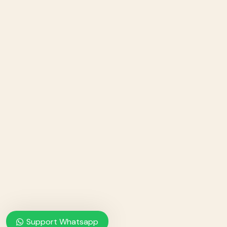
Support Whatsapp