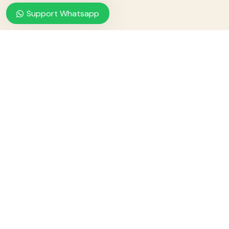
Support Whatsapp