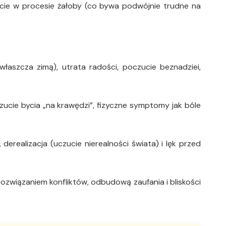
cie w procesie żałoby (co bywa podwójnie trudne na
właszcza zimą), utrata radości, poczucie beznadziei,
uczucie bycia „na krawędzi”, fizyczne symptomy jak bóle
erealizacja (uczucie nierealności świata) i lęk przed
ozwiązaniem konfliktów, odbudową zaufania i bliskości