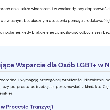
orach dnia, także wieczorami i w weekendy, aby dopasować si
 we własnym, bezpiecznym otoczeniu pomaga zredukować lęk i
y polarnej, kiedy brakuje energii, możliwość odbycia sesji b
jące Wsparcie dla Osób LGBT+ w N
orodne i wymagają szczególnej wrażliwości. Niezależnie o
 czy po prostu potrzebujesz porozmawiać z kimś, kto Cię w
einkjer
.
w Procesie Tranzycji