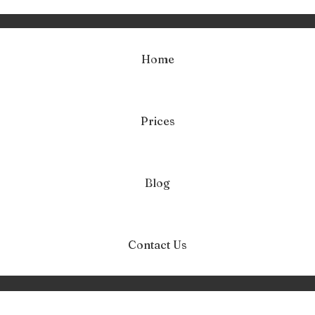
Home
Prices
oterapeuta Stein
Home
polski psychoterapeuta Steinkjer Norwegia
Blog
Contact Us