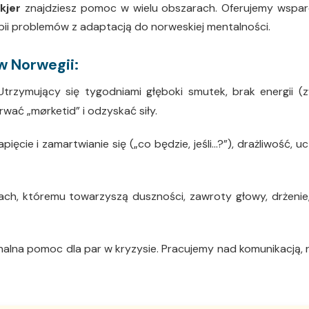
kjer
znajdziesz pomoc w wielu obszarach. Oferujemy wspar
pii problemów z adaptacją do norweskiej mentalności.
w Norwegii:
trzymujący się tygodniami głęboki smutek, brak energii (z
ać „mørketid” i odzyskać siły.
pięcie i zamartwianie się („co będzie, jeśli…?”), drażliwość, 
ch, któremu towarzyszą duszności, zawroty głowy, drżenie, d
alna pomoc dla par w kryzysie. Pracujemy nad komunikacją, r