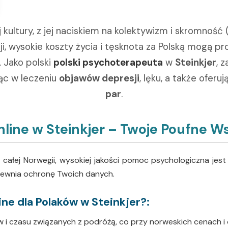
kultury, z jej naciskiem na kolektywizm i skromność 
cji, wysokie koszty życia i tęsknota za Polską mogą
 Jako polski
polski psychoterapeuta
w
Steinkjer
, 
ąc w leczeniu
objawów depresji
, lęku, a także oferu
par
.
line w Steinkjer – Twoje Poufne W
łej Norwegii, wysokiej jakości pomoc psychologiczna jest w
apewnia ochronę Twoich danych.
ne dla Polaków w Steinkjer?:
 i czasu związanych z podróżą, co przy norweskich cenach i