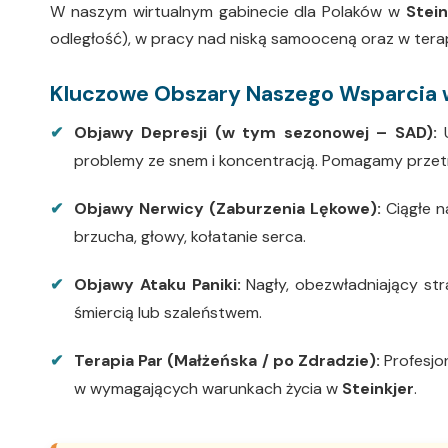
W naszym wirtualnym gabinecie dla Polaków w
Stein
odległość), w pracy nad niską samooceną oraz w tera
Kluczowe Obszary Naszego Wsparcia 
Objawy Depresji
(w tym sezonowej – SAD):
U
problemy ze snem i koncentracją. Pomagamy przetrw
Objawy Nerwicy (Zaburzenia Lękowe):
Ciągłe na
brzucha, głowy, kołatanie serca.
Objawy Ataku Paniki:
Nagły, obezwładniający stra
śmiercią lub szaleństwem.
Terapia Par (Małżeńska / po Zdradzie):
Profesjon
w wymagających warunkach życia w
Steinkjer
.