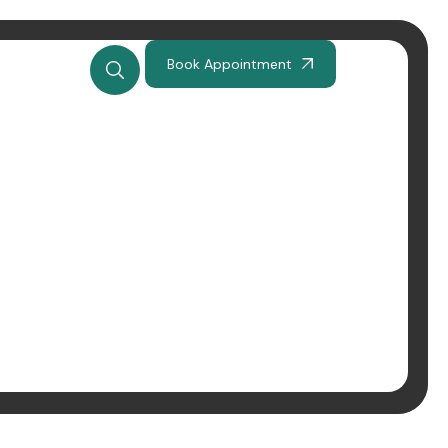
Book Appointment
kjer Norwegia