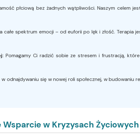
amość płciową bez żadnych wątpliwości. Naszym celem je
 całe spektrum emocji – od euforii po lęk i złość. Terapia j
j:
Pomagamy Ci radzić sobie ze stresem i frustracją, któ
w odnajdywaniu się w nowej roli społecznej, w budowaniu rela
e Wsparcie w Kryzysach Życiowych 